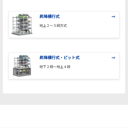
昇降横行式
地上２～５段方式
昇降横行式・ピット式
地下２段～地上４段