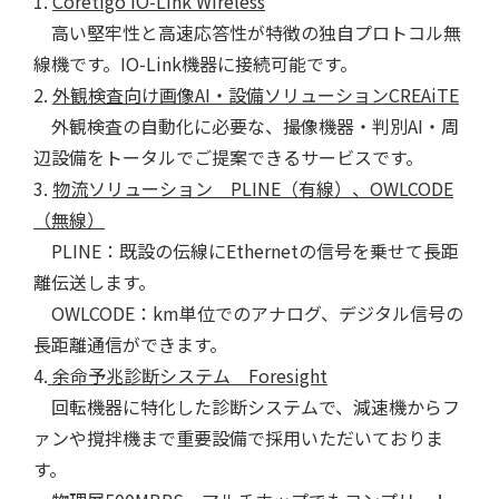
1.
Coretigo IO-Link Wireless
高い堅牢性と高速応答性が特徴の独自プロトコル無
線機です。IO-Link機器に接続可能です。
2.
外観検査向け画像AI・設備ソリューションCREAiTE
外観検査の自動化に必要な、撮像機器・判別AI・周
辺設備をトータルでご提案できるサービスです。
3.
物流ソリューション PLINE（有線）、OWLCODE
（無線）
PLINE：既設の伝線にEthernetの信号を乗せて長距
離伝送します。
OWLCODE：km単位でのアナログ、デジタル信号の
長距離通信ができます。
4.
余命予兆診断システム Foresight
回転機器に特化した診断システムで、減速機からフ
ァンや撹拌機まで重要設備で採用いただいておりま
す。