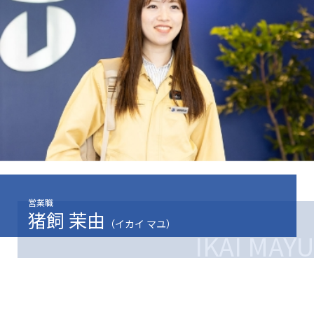
営業職
猪飼 茉由
（イカイ マユ）
IKAI MAYU